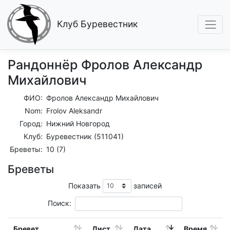
Клуб Буревестник
Рандоннёр Фролов Александр
Михайлович
ФИО:
Фролов Александр Михайлович
Nom:
Frolov Aleksandr
Город:
Нижний Новгород
Клуб:
Буревестник (511041)
Бреветы:
10 (7)
Бреветы
Показать
записей
Поиск:
Бревет
Дист.
Дата
Время