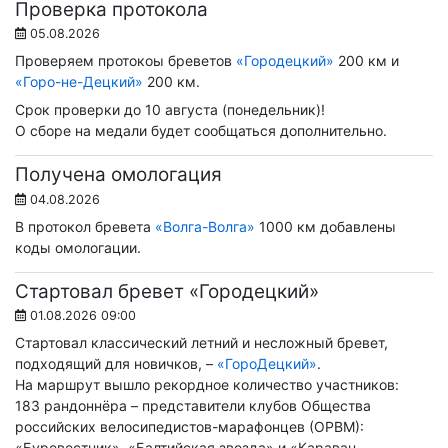
Проверка протокола
05.08.2026
Проверяем протокоы бреветов
«Городецкий»
200 км и
«Горо-не-Децкий»
200 км.
Срок проверки до 10 августа (понедельник)!
О сборе на медали будет сообщаться дополнительно.
Получена омологация
04.08.2026
В протокол бревета
«Волга-Волга»
1000 км добавлены
коды омологации.
Стартовал бревет «Городецкий»
01.08.2026 09:00
Стартовал классический летний и несложный бревет,
подходящий для новичков, –
«ГороДецкий»
.
На маршрут вышло рекордное количество участников:
183 рандоннёра – представители клубов Общества
российских велосипедистов-марафонцев (ОРВМ):
«Буревестник», «Балтийская звезда» и «Караван-