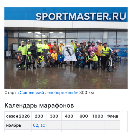
Старт
«Сокольский левобережный»
300 км
Календарь марафонов
сезон 2026
200
300
400
600
1000
Флеш
ноябрь
02, вс