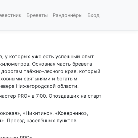
евестник
Бреветы
Рандоннёры
Вход
, у которых уже есть успешный опыт
 километров. Основная часть бревета
дорогам таёжно-лесного края, который
уховными святынями и богатым
евера Нижегородской области.
астер PRO» в 7:00. Опоздавших на старт
оковая», «Никитино», «Ковернино»,
». Проезд населённых пунктов
мастер PRO».