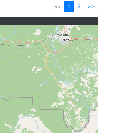
<<
1
2
>>