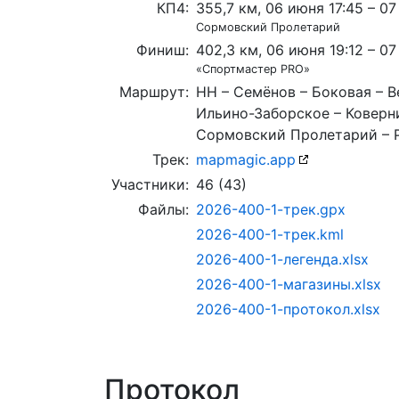
КП4:
355,7 км, 06 июня 17:45 – 0
Сормовский Пролетарий
Финиш:
402,3 км, 06 июня 19:12 – 07
«Спортмастер PRO»
Маршрут:
НН – Семёнов – Боковая – В
Ильино-Заборское – Коверн
Сормовский Пролетарий – 
Трек:
mapmagic.app
Участники:
46 (43)
Файлы:
2026-400-1-трек.gpx
2026-400-1-трек.kml
2026-400-1-легенда.xlsx
2026-400-1-магазины.xlsx
2026-400-1-протокол.xlsx
Протокол