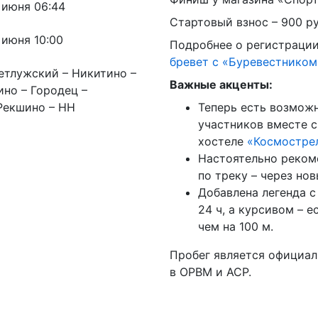
7 июня 06:44
Стартовый взнос – 900 ру
 июня 10:00
Подробнее о регистрации
бревет с «Буревестником
етлужский – Никитино –
Важные акценты:
ино – Городец –
Рекшино – НН
Теперь есть возмож
участников вместе 
хостеле
«Космостре
Настоятельно реком
по треку – через но
Добавлена легенда 
24 ч, а курсивом – 
чем на 100 м.
Пробег является официа
в ОРВМ и ACP.