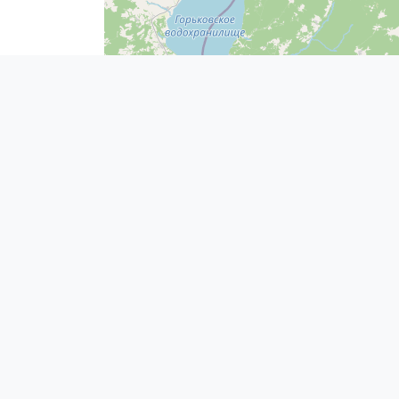
29
304
312
320
328
336