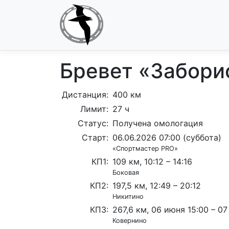
Бревет «Забори
Дистанция:
400 км
Лимит:
27 ч
Статус:
Получена омологация
Старт:
06.06.2026 07:00 (суббота)
«Спортмастер PRO»
КП1:
109 км, 10:12 – 14:16
Боковая
КП2:
197,5 км, 12:49 – 20:12
Никитино
КП3:
267,6 км, 06 июня 15:00 – 0
Ковернино