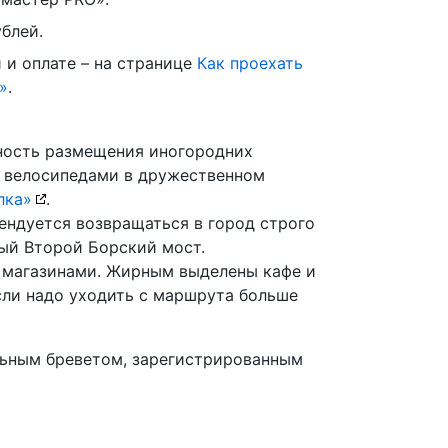
блей.
 и оплате – на странице
Как проехать
»
.
ность размещения иногородних
с велосипедами в дружественном
лка»
.
ендуется возвращаться в город строго
вый Второй Борский мост.
с магазинами. Жирным выделены кафе и
если надо уходить с маршрута больше
льным бреветом, зарегистрированным