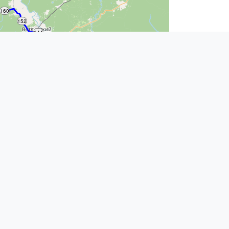
160
152
144
136
128
120
112
104