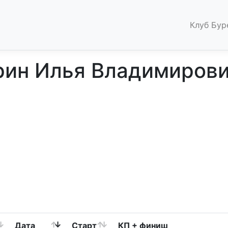
Клуб Бур
рин Илья Владимиров
Дата
Старт
КП + финиш