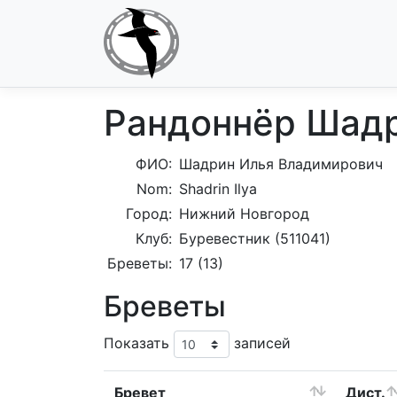
Рандоннёр Шад
ФИО:
Шадрин Илья Владимирович
Nom:
Shadrin Ilya
Город:
Нижний Новгород
Клуб:
Буревестник (511041)
Бреветы:
17 (13)
Бреветы
Показать
записей
Бревет
Дист.