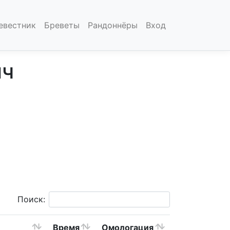
евестник
Бреветы
Рандоннёры
Вход
ич
Поиск:
Время
Омологация