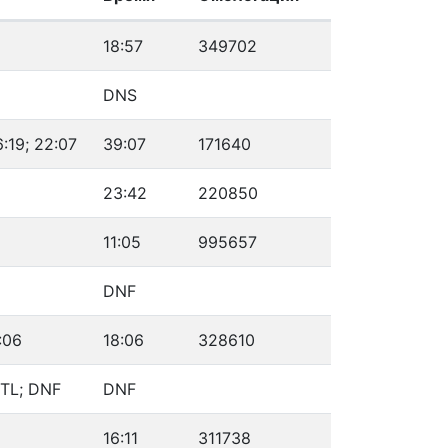
18:57
349702
DNS
6:19; 22:07
39:07
171640
23:42
220850
11:05
995657
DNF
:06
18:06
328610
OTL; DNF
DNF
16:11
311738