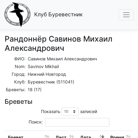
Клуб Буревестник
Рандоннёр Савинов Михаил
Александрович
ФИО:
Савинов Михаил Александрович
Nom:
Savinov Mikhail
Город:
Нижний Новгород
Клуб:
Буревестник (511041)
Бреветы:
18 (17)
Бреветы
Показать
записей
Поиск:
Бревет
Дист.
Дата
Время