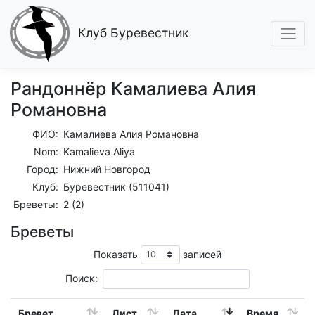
Клуб Буревестник
Рандоннёр Камалиева Алия
Романовна
ФИО:
Камалиева Алия Романовна
Nom:
Kamalieva Aliya
Город:
Нижний Новгород
Клуб:
Буревестник (511041)
Бреветы:
2 (2)
Бреветы
Показать
записей
Поиск:
Бревет
Дист.
Дата
Время