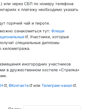
.) или через СБП по номеру телефона
ентариях к платежу необходимо указать
ут горячий чай и пироги.
 можно ознакомиться тут:
Флеши
Национальные
. Участники, которые
получат специальные дипломы
о километража.
азмещения иногородних участников
ами в дружественном хостеле «Стрелка»
ами.
НН
,
ВКонтакте
или
Телеграм-канал
.