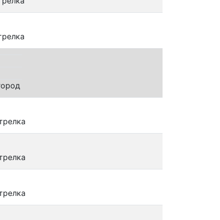
трелка
трелка
город
трелка
трелка
трелка