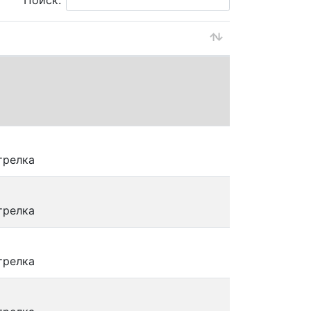
Поиск:
трелка
трелка
трелка