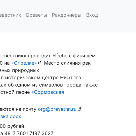
евестник
Бреветы
Рандоннёры
Вход
евестник» проводит Flèche с финишем
00 на
«Стрелке»
. Место слияния рек
авных природных
 в историческом центре Нижнего
как об одном из символов города также
естной песне
«Сормовская
аются на почту
org@brevetnn.ru
явка.docx
.
00 рублей.
а 4817 7601 7197 2627