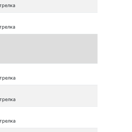
трелка
трелка
трелка
трелка
трелка