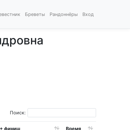
евестник
Бреветы
Рандоннёры
Вход
ндровна
Поиск:
 + финиш
Время