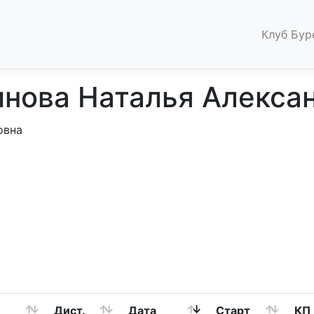
Клуб Бур
нова Наталья Алекса
овна
Дист.
Дата
Старт
КП