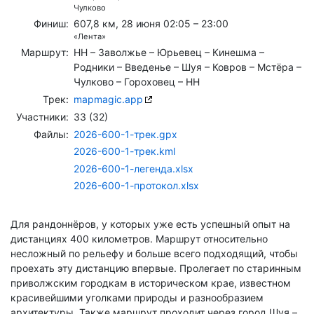
Чулково
Финиш:
607,8 км, 28 июня 02:05 – 23:00
«Лента»
Маршрут:
НН – Заволжье – Юрьевец – Кинешма –
Родники – Введенье – Шуя – Ковров – Мстёра –
Чулково – Гороховец – НН
Трек:
mapmagic.app
Участники:
33 (32)
Файлы:
2026-600-1-трек.gpx
2026-600-1-трек.kml
2026-600-1-легенда.xlsx
2026-600-1-протокол.xlsx
Для рандоннёров, у которых уже есть успешный опыт на
дистанциях 400 километров. Маршрут относительно
несложный по рельефу и больше всего подходящий, чтобы
проехать эту дистанцию впервые. Пролегает по старинным
приволжским городкам в историческом крае, известном
красивейшими уголками природы и разнообразием
архитектуры. Также маршрут проходит через город Шуя –