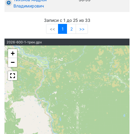
Владимирович
Записи с 1 до 25 из 33
<<
1
2
>>
2026-600-1-трек.gpx
+
−