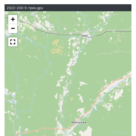
2022-200-5-трек.gpx
+
−