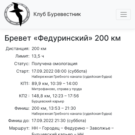
Клуб Буревестник
Бревет «Федуринский» 200 км
Дистанция:
200 км
Лимит:
13,5 ч
Статус:
Получена омологация
Старт:
17.09.2022 08:00 (суббота)
Набережная Гребного канала (судейская будка)
КП1:
89,9 км, 10:39 – 14:00
Митрофаново, справа у пруда
КП2 :
148,8 км, 12:23 – 17:56
Бурцевский карьер
Финиш:
200 км, 13:53 – 21:30
Набережная Гребного канала (судейская будка)
Финиш до:
17.09.2022 21:30 (суббота)
Маршрут:
НН – Городец – Федурино – Заволжье –
Бурцевский карьер – НН