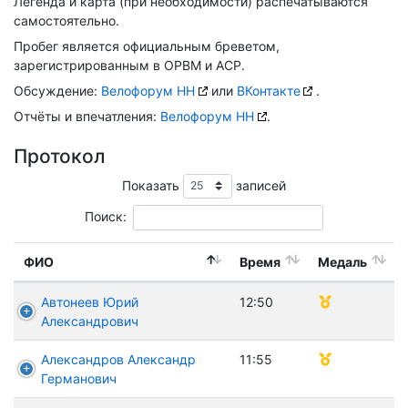
Легенда и карта (при необходимости) распечатываются
самостоятельно.
Пробег является официальным бреветом,
зарегистрированным в ОРВМ и ACP.
Обсуждение:
Велофорум НН
или
ВКонтакте
.
Отчёты и впечатления:
Велофорум НН
.
Протокол
Показать
записей
Поиск:
ФИО
Время
Медаль
Автонеев Юрий
12:50
Александрович
Александров Александр
11:55
Германович